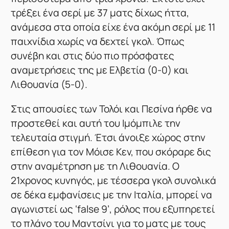
τρέξει ένα σερί με 37 ματς δίχως ήττα,
ανάμεσα στα οποία είχε ένα ακόμη σερί με 11
παιχνίδια χωρίς να δεχτεί γκολ. Όπως
συνέβη και στις δύο πιο πρόσφατες
αναμετρήσεις της με Ελβετία (0-0) και
Λιθουανία (5-0).
Στις απουσίες των Τολόι και Πεσίνα ήρθε να
προστεθεί και αυτή του Ιμόμπιλε την
τελευταία στιγμή. Έτσι άνοιξε χώρος στην
επίθεση για τον Μόισε Κεν, που σκόραρε δις
στην αναμέτρηση με τη Λιθουανία. O
21χρονος κυνηγός, με τέσσερα γκολ συνολικά
σε δέκα εμφανίσεις με την Ιταλία, μπορεί να
αγωνιστεί ως ‘false 9’, ρόλος που εξυπηρετεί
το πλάνο του Μαντσίνι για το ματς με τους