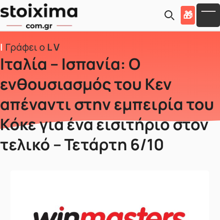
Skip to main content
🎁
To
Γράφει ο
L V
Ιταλία – Ισπανία: Ο
ενθουσιασμός του Κεν
απέναντι στην εμπειρία του
Κόκε για ένα εισιτήριο στον
τελικό – Τετάρτη 6/10