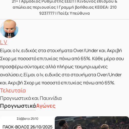
21+ | Αρμόδιος Ρυθμιστής ΕΕΕΠ | Κίνδυνος εθισμού &
απώλειας περιουσίας | Γραμμή βοήθειας ΚΕΘΕΑ: 210
9237777 | Παίξε Υπεύθυνα
Posted by
L V
Είμαι ο lv, ειδικός στα στοιχήματα Over/Under και Ακριβή
Σκορ με ποσοστό επιτυχίας πάνω από 65%. Κάθε μέρα σου
προσφέρω σύντομες αλλά πλήρως τεκμηριωμένες
αναλύσεις.Είμαι ο lv, ειδικός στα στοιχήματα Over/Under
και Ακριβή Σκορ με ποσοστό επιτυχίας πάνω από 65%.
Τελευταία
Προγνωστικά και Παιχνίδια
Προγνωστικά
Αγώνες
Σάββατο 25/10
ΠΑΟΚ-ΒΟΛΟΣ 26/10/2025