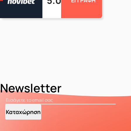
5.0
ΕΓΓΡΑΦΗ
Newsletter
Καταχώρηση