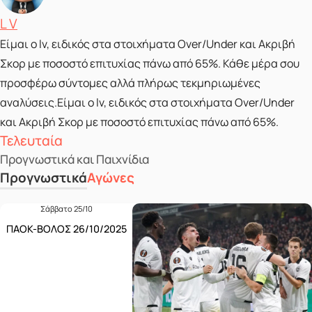
Posted by
L V
Είμαι ο lv, ειδικός στα στοιχήματα Over/Under και Ακριβή
Σκορ με ποσοστό επιτυχίας πάνω από 65%. Κάθε μέρα σου
προσφέρω σύντομες αλλά πλήρως τεκμηριωμένες
αναλύσεις.Είμαι ο lv, ειδικός στα στοιχήματα Over/Under
και Ακριβή Σκορ με ποσοστό επιτυχίας πάνω από 65%.
Τελευταία
Προγνωστικά και Παιχνίδια
Προγνωστικά
Αγώνες
Σάββατο 25/10
ΠΑΟΚ-ΒΟΛΟΣ 26/10/2025