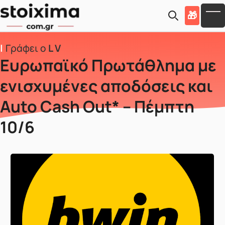
Skip to main content
🎁
To
Γράφει ο
L V
Ευρωπαϊκό Πρωτάθλημα με
ενισχυμένες αποδόσεις και
Auto Cash Out* – Πέμπτη
10/6