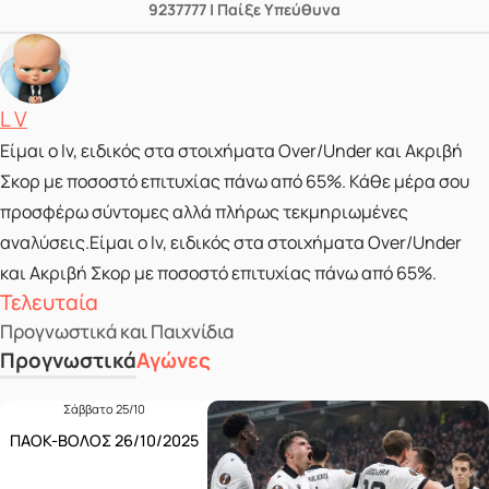
9237777 | Παίξε Υπεύθυνα
Posted by
L V
Είμαι ο lv, ειδικός στα στοιχήματα Over/Under και Ακριβή
Σκορ με ποσοστό επιτυχίας πάνω από 65%. Κάθε μέρα σου
προσφέρω σύντομες αλλά πλήρως τεκμηριωμένες
αναλύσεις.Είμαι ο lv, ειδικός στα στοιχήματα Over/Under
και Ακριβή Σκορ με ποσοστό επιτυχίας πάνω από 65%.
Τελευταία
Προγνωστικά και Παιχνίδια
Προγνωστικά
Αγώνες
Σάββατο 25/10
ΠΑΟΚ-ΒΟΛΟΣ 26/10/2025