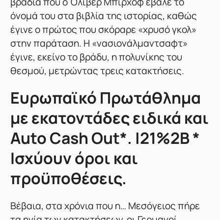
βραδιά που ο Όλιβερ Μπίρχοφ έβαλε το
όνομά του στα βιβλία της ιστορίας, καθώς
έγινε ο πρώτος που σκόραρε «χρυσό γκολ»
στην παράταση. Η «νασιονάλμαντσαφτ»
έγινε, εκείνο το βράδυ, η πολυνίκης του
θεσμού, μετρώντας τρεις κατακτήσεις.
Ευρωπαϊκό Πρωτάθλημα
με εκατοντάδες ειδικά και
Auto Cash Out*. |21%2B *
Ισχύουν όροι και
προϋποθέσεις.
Βέβαια, στα χρόνια που η… Μεσόγειος πήρε
τα ηνία των κατακτήσεων, οι Γερμανοί