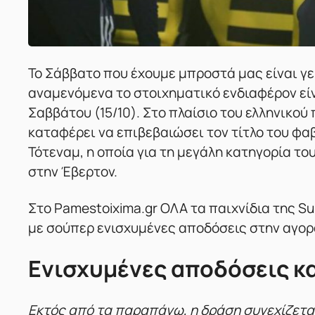
Το Σάββατο που έχουμε μπροστά μας είναι γ
αναμενόμενα το στοιχηματικό ενδιαφέρον εί
Σαββάτου (15/10). Στο πλαίσιο του ελληνικο
καταφέρει να επιβεβαιώσει τον τίτλο του φαβο
Τότεναμ, η οποία για τη μεγάλη κατηγορία τ
στην Έβερτον.
Στο Pamestoixima.gr ΟΛΑ τα παιχνίδια της Su
με σούπερ ενισχυμένες αποδόσεις στην αγορ
Ενισχυμένες αποδόσεις κ
Εκτός από τα παραπάνω, η δράση συνεχίζεται