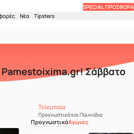
SPECIAL ΠΡΟΣΦΟΡΑ
φορές
Νέα
Tipsters
ο Pamestoixima.gr! Σάββατο
Τελευταία
Προγνωστικά και Παιχνίδια
Προγνωστικά
Αγώνες