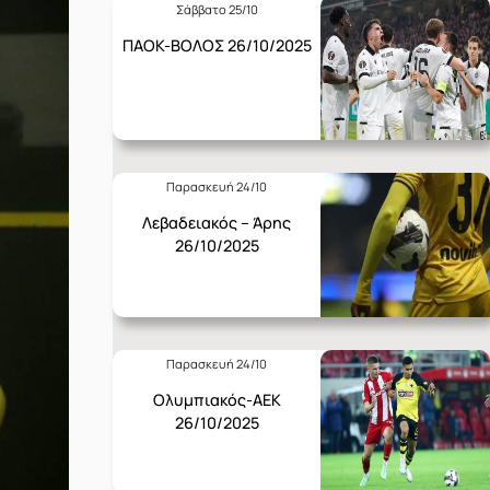
Σάββατο 25/10
ΠΑΟΚ-ΒΟΛΟΣ 26/10/2025
Παρασκευή 24/10
Λεβαδειακός – Άρης
26/10/2025
Παρασκευή 24/10
Ολυμπιακός-ΑΕΚ
26/10/2025