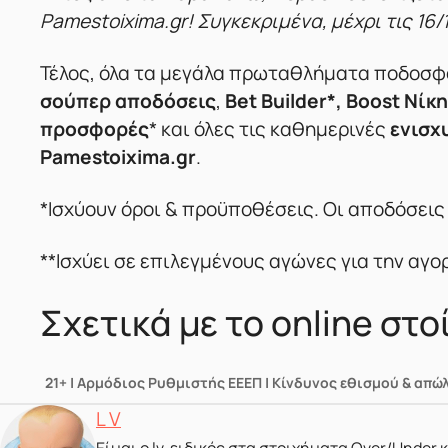
Pamestoixima.gr! Συγκεκριμένα, μέχρι τις 16/
Τέλος, όλα τα μεγάλα πρωταθλήματα ποδοσφ
σούπερ αποδόσεις
,
Bet Builder*, Boost Νίκη
προσφορές
* και όλες τις καθημερινές
ενισχ
Pamestoixima.gr
.
*Ισχύουν όροι & προϋποθέσεις. Οι αποδόσεις
**Ισχύει σε επιλεγμένους αγώνες για την αγο
Σχετικά με το online στ
21+ | Αρμόδιος Ρυθμιστής ΕΕΕΠ | Κίνδυνος εθισμού & απώ
Posted by
L V
Είμαι ο lv, ειδικός στα στοιχήματα Over/Under