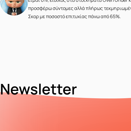
προσφέρω σύντομες αλλά πλήρως τεκμηριωμένες
Σκορ με ποσοστό επιτυχίας πάνω από 65%.
Newsletter