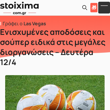
Skip to main content
🎁
To
Γράφει ο
Las Vegas
Ενισχυμένες αποδόσεις και
σούπερ ειδικά στις μεγάλες
διοργανώσεις – Δευτέρα
12/4