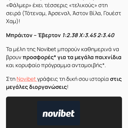
«Φάλμερ» έχει τέσσερις «τελικούς» στη
σειρά (Τότεναμ, Άρσεναλ, Άστον Βίλα, Γουέστ
Χαμ)!
Μπράιτον – Έβερτον
1:2.38 X:3.45 2:3.40
Τα μέλη της Novibet μπορούν καθημερινά να
βρουν
προσφορές* για τα μεγάλα παιχνίδια
και κορυφαίο πρόγραμμα ανταμοιβής*.
Στη
Novibet
γράφεις τη δική σου ιστορία
στις
μεγάλες διοργανώσεις
!