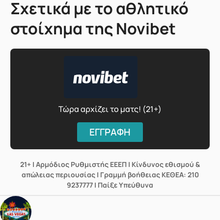
Σχετικά με το αθλητικό
στοίχημα της Novibet
Τώρα αρχίζει το ματς! (21+)
ΕΓΓΡΑΦΗ
21+ | Αρμόδιος Ρυθμιστής ΕΕΕΠ | Κίνδυνος εθισμού &
απώλειας περιουσίας | Γραμμή βοήθειας ΚΕΘΕΑ: 210
9237777 | Παίξε Υπεύθυνα