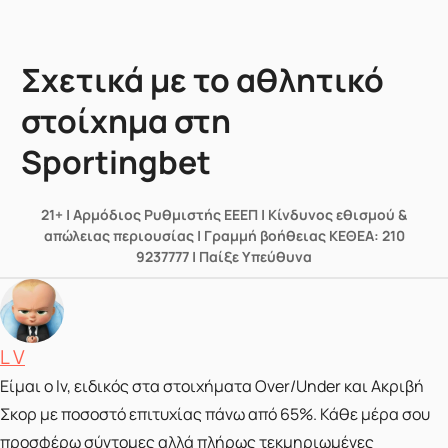
Σχετικά με το αθλητικό
στοίχημα στη
Sportingbet
21+ | Αρμόδιος Ρυθμιστής ΕΕΕΠ | Κίνδυνος εθισμού &
απώλειας περιουσίας | Γραμμή βοήθειας ΚΕΘΕΑ: 210
9237777 | Παίξε Υπεύθυνα
Posted by
L V
Είμαι ο lv, ειδικός στα στοιχήματα Over/Under και Ακριβή
Σκορ με ποσοστό επιτυχίας πάνω από 65%. Κάθε μέρα σου
προσφέρω σύντομες αλλά πλήρως τεκμηριωμένες