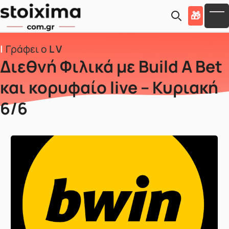
Skip to main content
🎁
To
Γράφει ο
L V
Διεθνή Φιλικά με Build A Bet
και κορυφαίο live – Κυριακή
6/6