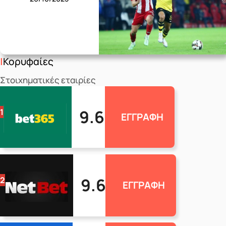
Κορυφαίες
Στοιχηματικές εταιρίες
9.6
1
ΕΓΓΡΑΦΗ
9.6
2
ΕΓΓΡΑΦΗ