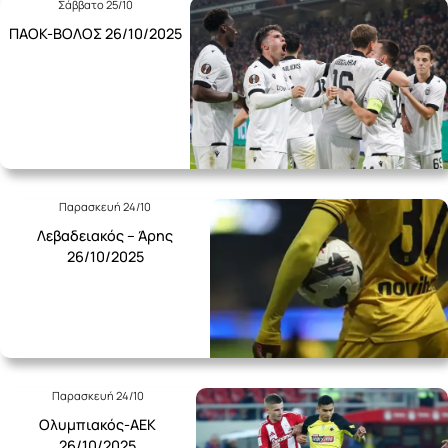
Σάββατο 25/10
ΠΑΟΚ-ΒΟΛΟΣ 26/10/2025
Παρασκευή 24/10
Λεβαδειακός – Άρης
26/10/2025
Παρασκευή 24/10
Ολυμπιακός-ΑΕΚ
26/10/2025