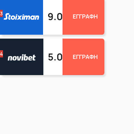
9.0
3
ΕΓΓΡΑΦΗ
5.0
4
ΕΓΓΡΑΦΗ