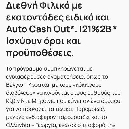
Διεθνή Φιλικά με
εκατοντάδες ειδικά και
Auto Cash Out*. |21%2B *
Ισχύουν όροι και
προϋποθέσεις.
Το πρόγραμμα συμπληρώνεται με
ενδιαφέρουσες αναμετρήσεις, όπως το
Βέλγιο – Κροατία, με τους «κόκκινους
διαβόλους» να κινούνται στους ρυθμούς του
Κέβιν Ντε Μπρόινε, που κάνει αγώνα δρόμου
για να προλάβει τα τελικά. Παρομοίως,
μεγάλο ενδιαφέρον παρουσιάζει και το
Ολλανδία – Γεωργία, ενώ σε ό,τι αφορά την