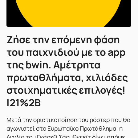
Ζήσε την επόμενη φάση
του παιχνιδιού με το app
της bwin. Αμέτρητα
πρωταθλήματα, χιλιάδες
στοιχηματικές επιλογές!
|21%2B
Μετά την οριστικοποίηση του ρόστερ που θα
αγωνιστεί στο Ευρωπαϊκό Πρωτάθλημα, η
Αγγλία του Γκάρεθ Σάουθγκεϊτ δίνει απόψε