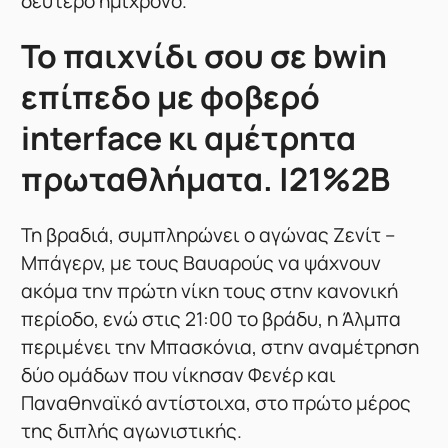
δεύτερο ημίχρονο.
To παιχνίδι σου σε bwin
επίπεδο με φοβερό
interface κι αμέτρητα
πρωταθλήματα. |21%2B
Τη βραδιά, συμπληρώνει ο αγώνας Ζενίτ –
Μπάγερν, με τους Βαυαρούς να ψάχνουν
ακόμα την πρώτη νίκη τους στην κανονική
περίοδο, ενώ στις 21:00 το βράδυ, η Άλμπα
περιμένει την Μπασκόνια, στην αναμέτρηση
δύο ομάδων που νίκησαν Φενέρ και
Παναθηναϊκό αντίστοιχα, στο πρώτο μέρος
της διπλής αγωνιστικής.