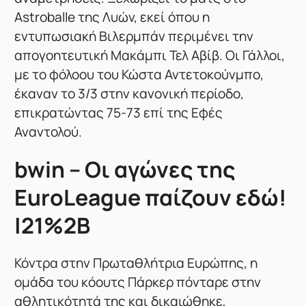
Astroballe της Λυών, εκεί όπου η
εντυπωσιακή Βιλερμπάν περιμένει την
απογοητευτική Μακάμπι Τελ Αβίβ. Οι Γάλλοι,
με το φόλοου του Κώστα Αντετοκούνμπο,
έκαναν το 3/3 στην κανονική περίοδο,
επικρατώντας 75-73 επί της Εφές
Αναντολού.
bwin – Οι αγώνες της
EuroLeague παίζουν εδώ!
|21%2B
Κόντρα στην Πρωταθλήτρια Ευρώπης, η
ομάδα του κόουτς Πάρκερ πόνταρε στην
αθλητικότητά της και δικαιώθηκε,