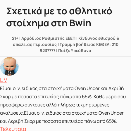
Σχετικά με το αθλητικό
στοίχημα στη Bwin
21+ | Αρμόδιος Ρυθμιστής ΕΕΕΠ | Κίνδυνος εθισμού &
απώλειας περιουσίας | Γραμμή βοήθειας ΚΕΘΕΑ: 210
9237777 | Παίξε Υπεύθυνα
Posted by
L V
Είμαι ο lv, ειδικός στα στοιχήματα Over/Under και Ακριβή
Σκορ με ποσοστό επιτυχίας πάνω από 65%. Κάθε μέρα σου
προσφέρω σύντομες αλλά πλήρως τεκμηριωμένες
αναλύσεις.Είμαι ο lv, ειδικός στα στοιχήματα Over/Under
και Ακριβή Σκορ με ποσοστό επιτυχίας πάνω από 65%.
Τελευταία