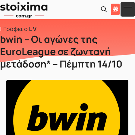
Skip to main content
🎁
To
Γράφει ο
L V
bwin – Οι αγώνες της
EuroLeague σε ζωντανή
μετάδοση* – Πέμπτη 14/10