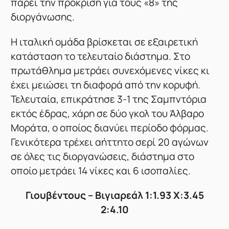
πάρει την πρόκριση για τους «8» της
διοργάνωσης.
Η ιταλική ομάδα βρίσκεται σε εξαιρετική
κατάσταση το τελευταίο διάστημα. Στο
πρωτάθλημα μετράει συνεχόμενες νίκες κι
έχει μειώσει τη διαφορά από την κορυφή.
Τελευταία, επικράτησε 3-1 της Σαμπντόρια
εκτός έδρας, χάρη σε δύο γκολ του Άλβαρο
Μοράτα, ο οποίος διανύει περίοδο φόρμας.
Γενικότερα τρέχει αήττητο σερί 20 αγώνων
σε όλες τις διοργανώσεις, διάστημα στο
οποίο μετράει 14 νίκες και 6 ισοπαλίες.
Γιουβέντους – Βιγιαρεάλ 1:1.93 Χ:3.45
2:4.10