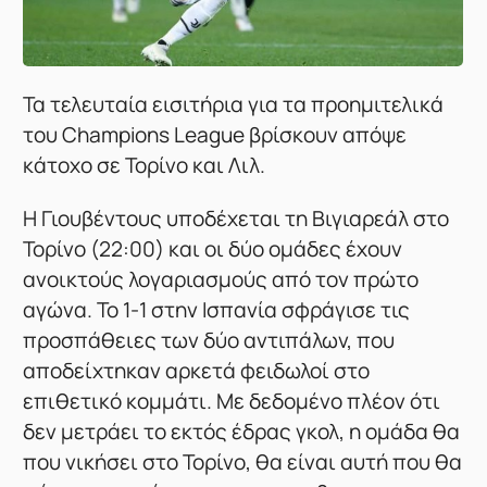
Τα τελευταία εισιτήρια για τα προημιτελικά
του Champions League βρίσκουν απόψε
κάτοχο σε Τορίνο και Λιλ.
Η Γιουβέντους υποδέχεται τη Βιγιαρεάλ στο
Τορίνο (22:00) και οι δύο ομάδες έχουν
ανοικτούς λογαριασμούς από τον πρώτο
αγώνα. Το 1-1 στην Ισπανία σφράγισε τις
προσπάθειες των δύο αντιπάλων, που
αποδείχτηκαν αρκετά φειδωλοί στο
επιθετικό κομμάτι. Με δεδομένο πλέον ότι
δεν μετράει το εκτός έδρας γκολ, η ομάδα θα
που νικήσει στο Τορίνο, θα είναι αυτή που θα