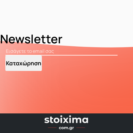
Newsletter
Καταχώρηση