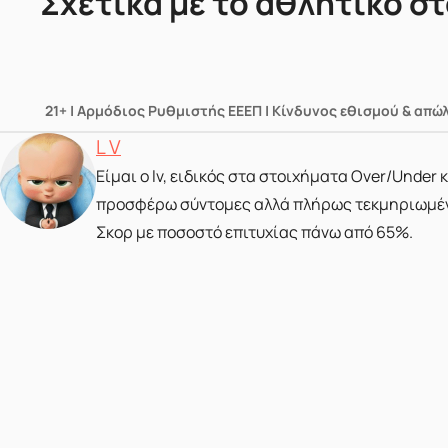
Σχετικά με το αθλητικό σ
21+ | Αρμόδιος Ρυθμιστής ΕΕΕΠ | Κίνδυνος εθισμού & απώ
Posted by
L V
Είμαι ο lv, ειδικός στα στοιχήματα Over/Under
προσφέρω σύντομες αλλά πλήρως τεκμηριωμένες
Σκορ με ποσοστό επιτυχίας πάνω από 65%.