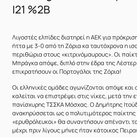
|21 %2B
Λιγοστές ελπίδες διατηρεί η ΑΕΚ για πρόκρισ
ήττα με 3-0 από τη Ζόρια κα ταυτόχρονα η ι
περιθώρια στους «κιτρινόμαυρους». Οι παίκτ
Μπράγκα απόψε, διπλό στην έδρα της Λέστερ 
επικρατήσουν οι Πορτογάλοι της Ζόρια!
Οι ελληνικές ομάδες αγωνίζονται απόψε και 
καλείται να επιστρέψει στις νίκες, μετά την
πανίσχυρης ΤΣΣΚΑ Μόσχας. Ο Δημήτρης Ιτούδη
ανακηρύσσεται ως ο πολυτιμότερος παίκτης γ
«ερυθρόλευκοι» θα συναντήσουν απέναντι το
μέχρι πριν λίγους μήνες ήταν κάτοικος Πειρα