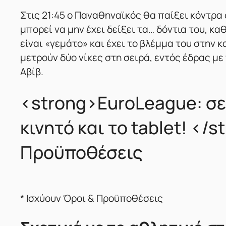
Στις 21:45 ο Παναθηναϊκός θα παίξει κόντρα 
μπορεί να μην έχει δείξει τα… δόντια του, καθ
είναι «γεμάτο» και έχει το βλέμμα του στην 
μετρούν δύο νίκες στη σειρά, εντός έδρας με
Αβίβ.
<strong>EuroLeague: σε
κινητό και το tablet! </
Προϋποθέσεις
* Ισχύουν Όροι & Προϋποθέσεις