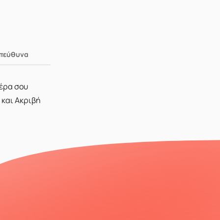
Υπεύθυνα
μέρα σου
 και Ακριβή