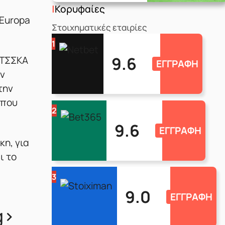
Κορυφαίες
 Europa
Στοιχηματικές εταιρίες
1
9.6
 ΤΣΣΚΑ
ΕΓΓΡΑΦΗ
ην
την
 που
2
9.6
ΕΓΓΡΑΦΗ
κη, για
ι το
3
9.0
ΕΓΓΡΑΦΗ
g>