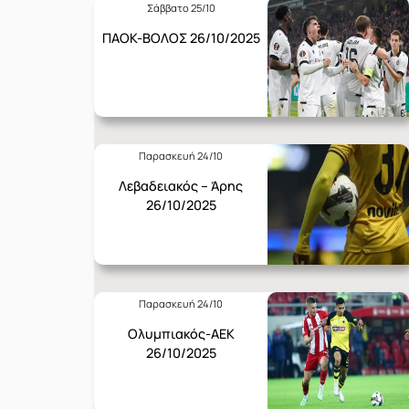
Σάββατο 25/10
ΠΑΟΚ-ΒΟΛΟΣ 26/10/2025
Παρασκευή 24/10
Λεβαδειακός – Άρης
26/10/2025
Παρασκευή 24/10
Ολυμπιακός-ΑΕΚ
26/10/2025