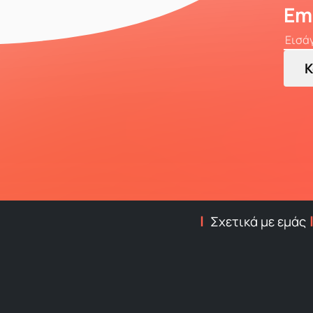
Em
Κ
Σχετικά με εμάς