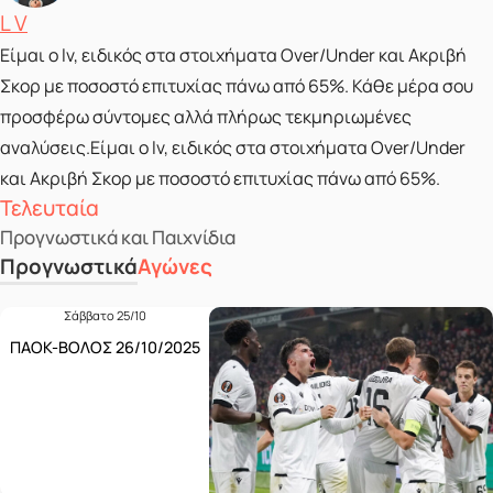
Posted by
L V
Είμαι ο lv, ειδικός στα στοιχήματα Over/Under και Ακριβή
Σκορ με ποσοστό επιτυχίας πάνω από 65%. Κάθε μέρα σου
προσφέρω σύντομες αλλά πλήρως τεκμηριωμένες
αναλύσεις.Είμαι ο lv, ειδικός στα στοιχήματα Over/Under
και Ακριβή Σκορ με ποσοστό επιτυχίας πάνω από 65%.
Τελευταία
Προγνωστικά και Παιχνίδια
Προγνωστικά
Αγώνες
Σάββατο 25/10
ΠΑΟΚ-ΒΟΛΟΣ 26/10/2025