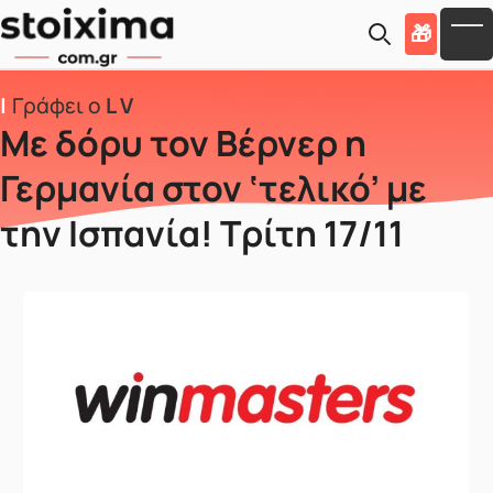
Skip to main content
🎁
To
Γράφει ο
L V
Με δόρυ τον Βέρνερ η
Γερμανία στον ‘τελικό’ με
την Ισπανία! Τρίτη 17/11