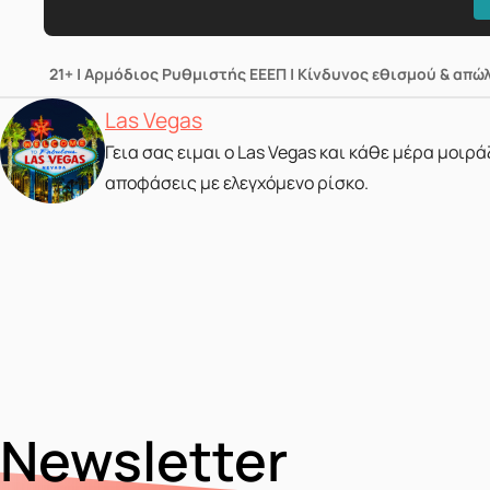
21+ | Αρμόδιος Ρυθμιστής ΕΕΕΠ | Κίνδυνος εθισμού & απώ
Posted by
Las Vegas
Γεια σας ειμαι ο Las Vegas και κάθε μέρα μοιρ
αποφάσεις με ελεγχόμενο ρίσκο.
Newsletter