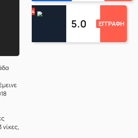
4
5.0
ΕΓΓΡΑΦΗ
μάδα
έμεινε
018
ες
 νίκες,