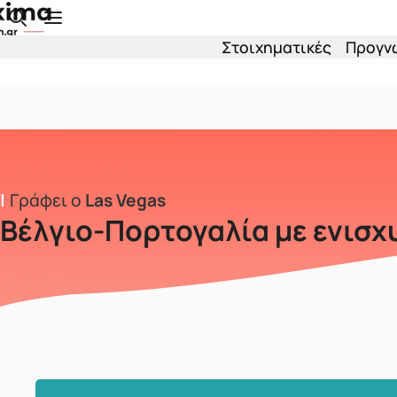
Skip to main content
Στοιχηματικές
Προγν
Γράφει ο
Las Vegas
Βέλγιο-Πορτογαλία με ενισχ