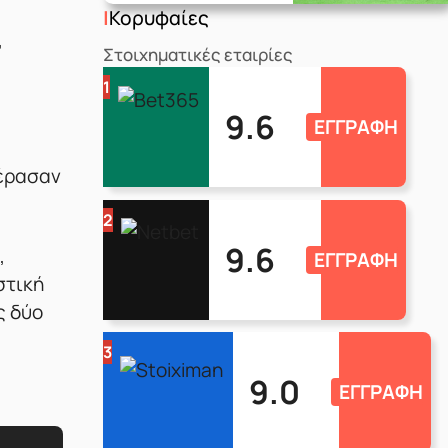
Κορυφαίες
,
Στοιχηματικές εταιρίες
1
9.6
ΕΓΓΡΑΦΗ
πέρασαν
2
9.6
,
ΕΓΓΡΑΦΗ
στική
ς δύο
3
9.0
ΕΓΓΡΑΦΗ