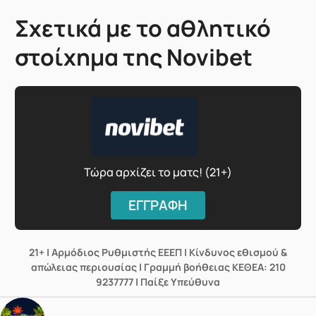
Σχετικά με το αθλητικό
στοίχημα της Novibet
Τώρα αρχίζει το ματς! (21+)
ΕΓΓΡΑΦΗ
21+ | Αρμόδιος Ρυθμιστής ΕΕΕΠ | Κίνδυνος εθισμού &
απώλειας περιουσίας | Γραμμή βοήθειας ΚΕΘΕΑ: 210
9237777 | Παίξε Υπεύθυνα