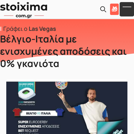
Skip to main content
🎁
To
Γράφει ο
Las Vegas
Βέλγιο-Ιταλία με
ενισχυμένες αποδόσεις και
0% γκανιότα