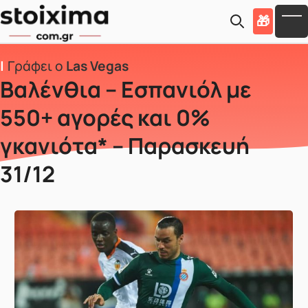
Skip to main content
🎁
To
Γράφει ο
Las Vegas
Βαλένθια – Εσπανιόλ με
550+ αγορές και 0%
γκανιότα* – Παρασκευή
31/12