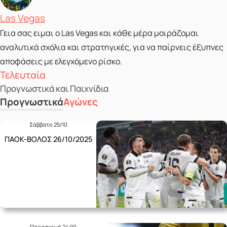
Posted by
Las Vegas
Γεια σας ειμαι ο Las Vegas και κάθε μέρα μοιράζομαι
αναλυτικά σχόλια και στρατηγικές, για να παίρνεις έξυπνες
αποφάσεις με ελεγχόμενο ρίσκο.
Τελευταία
Προγνωστικά και Παιχνίδια
Προγνωστικά
Αγώνες
Σάββατο 25/10
ΠΑΟΚ-ΒΟΛΟΣ 26/10/2025
Παρασκευή 24/10