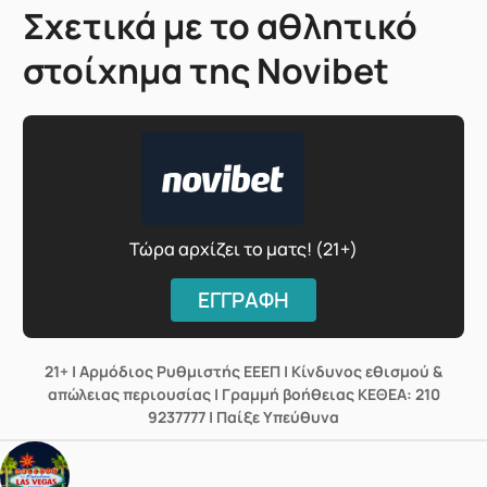
Σχετικά με το αθλητικό
στοίχημα της Novibet
Τώρα αρχίζει το ματς! (21+)
ΕΓΓΡΑΦΗ
21+ | Αρμόδιος Ρυθμιστής ΕΕΕΠ | Κίνδυνος εθισμού &
απώλειας περιουσίας | Γραμμή βοήθειας ΚΕΘΕΑ: 210
9237777 | Παίξε Υπεύθυνα