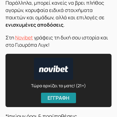
Παράλληλα, μπορεί κανείς να βρει πλήθος
αγορών, κορυφαία ειδικά στοιχήματα
παικτών και ομάδων, αλλά και επιλογές σε
ενισχυμένες αποδόσεις
.
Στη
Novibet
γράφεις τη δική σου ιστορία και
στο Γιουρόπα Λιγκ!
Τώρα αρχίζει το ματς! (21+)
ΕΓΓΡΑΦΗ
*Ισχύουν όροι & προϋποθέσεις