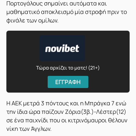
Πορτογάλους σημαίνει αυτόματα και
μαθηματικό αποκλεισμό μία στροφή πριν το
φινάλε των ομίλων.
Τώρα αρχίζει το ματς! (21+)
ΕΓΓΡΑΦΗ
Η ΑΕΚ μετρά 3 πόντους και η Μπράγκα 7 ενώ
την ίδια ώρα παίζουν Ζόρια(3β.)-Λέστερ(12)
σε ένα παιχνίδι που οι κιτρινόμαυροι θέλουν
νίκη των Άγγλων.