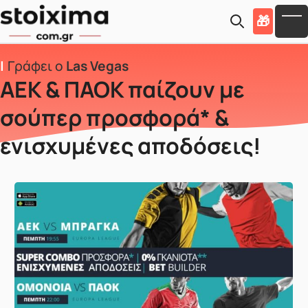
Skip to main content
🎁
To
Γράφει ο
Las Vegas
AEK & ΠΑΟΚ παίζουν με
σούπερ προσφορά* &
ενισχυμένες αποδόσεις!