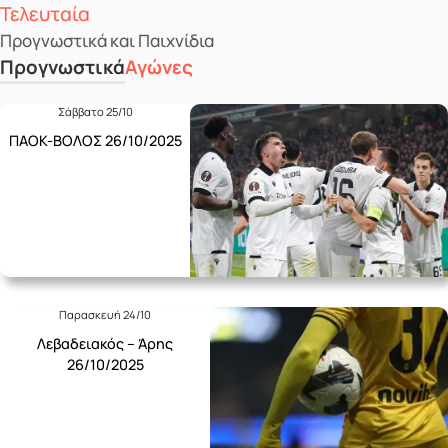
Τελευταία
Προγνωστικά και Παιχνίδια
Προγνωστικά
Αγώνες
Σάββατο 25/10
ΠΑΟΚ-ΒΟΛΟΣ 26/10/2025
Παρασκευή 24/10
Λεβαδειακός – Άρης
26/10/2025