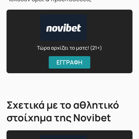
Τώρα αρχίζει το ματς! (21+)
ΕΓΓΡΑΦΗ
Σχετικά με το αθλητικό
στοίχημα της Novibet