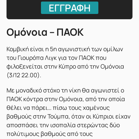
ΕΓΓΡΑΦΗ
Ομόνοια – ΠΑΟΚ
Κομβική είναι η 5η αγωνιστική των ομίλων
του Γιουρόπα Λιγκ για τον ΠΑΟΚ που
φιλοξενείται στην Κύπρο από την Ομόνοια
(3/12 22.00).
Με μοναδικό στόχο τη νίκη θα αγωνιστεί ο
ΠΑΟΚ κόντρα στην Ομόνοια, από την οποία
θέλει να πάρει… πίσω τους χαμένους
βαθμούς στην Τούμπα, όταν οι Κύπριοι είχαν
αποσπάσει την ισοπαλία στερώντας δύο
πολύτιμους βαθμούς από τους