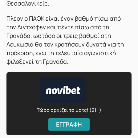
Θεσσαλονικείς.
Πλέον ο ΠΑΟΚ είναι έναν βαθμό πίσω από
την Αιντχόφεν και πέντε πίσω από τη
Γρανάδα, ωστόσο οι τρεις βαθμοί στη
Λευκωσία θα τον κρατήσουν δυνατά για τη
πρόκριση, ενώ τη τελευταία αγωνιστική
φιλοξενεί τη Γρανάδα.
Τώρα αρχίζει το ματς! (21+)
ΕΓΓΡΑΦΗ