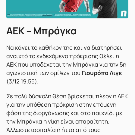
ΑΕΚ – Μπράγκα
Να κάνει το καθήκον της και να διατηρήσει
ανοιχτό το ενδεχόμενο πρόκρισης θέλει η
ΑΕΚ που υποδέχεται την Μπράγκα για την 5η
αγωνιστική των ομίλων του
Γιουρόπα Λιγκ
(3/12 19.55).
Σε πολύ δύσκολη θέση βρίσκεται πλέον η ΑΕΚ
για την υπόθεση πρόκριση στην επόμενη
φάση της διοργάνωσης και στο παιχνίδι με
την Μπράγκα η νίκη είναι απαραίτητη.
Άλλωστε ισοπαλία ή ήττα από τους