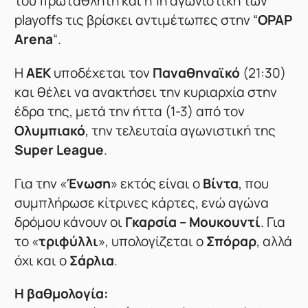
του πρωταθλητή και η 1η αγωνιστική των
playoffs τις βρίσκει αντιμέτωπες στην “
OPAP
Arena
“.
Η
ΑΕΚ
υποδέχεται τον
Παναθηναϊκό
(21:30)
και θέλει να ανακτήσει την κυριαρχία στην
έδρα της, μετά την ήττα (1-3) από τον
Ολυμπιακό
, την τελευταία αγωνιστική της
Super League
.
Για την «
Ένωση
» εκτός είναι ο
Βίντα
, που
συμπλήρωσε κίτρινες κάρτες, ενώ αγώνα
δρόμου κάνουν οι
Γκαρσία – Μουκουντί
. Για
το «
τριφύλλι
», υπολογίζεται ο
Σπόραρ
, αλλά
όχι και ο
Σάρλια
.
Η βαθμολογία: