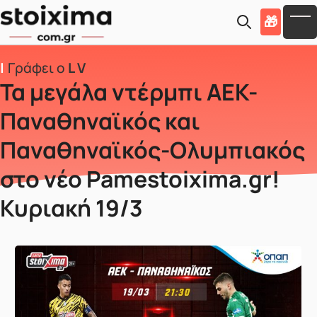
Skip to main content
🎁
To
Γράφει ο
L V
Τα μεγάλα ντέρμπι ΑΕΚ-
Παναθηναϊκός και
Παναθηναϊκός-Ολυμπιακός
στο νέο Pamestoixima.gr!
Κυριακή 19/3