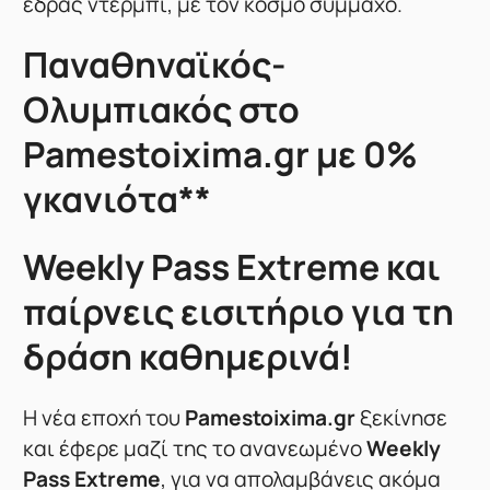
έδρας ντέρμπι, με τον κόσμο σύμμαχο.
Παναθηναϊκός-
Ολυμπιακός στο
Pamestoixima.gr με 0%
γκανιότα**
Weekly Pass Extreme και
παίρνεις εισιτήριο για τη
δράση καθημερινά!
Η νέα εποχή του
Pamestoixima.gr
ξεκίνησε
και έφερε μαζί της το ανανεωμένο
Weekly
Pass Extreme
, για να απολαμβάνεις ακόμα