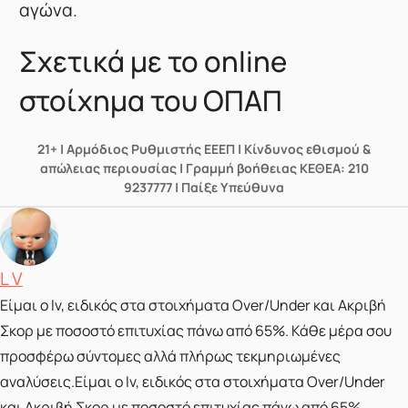
αγώνα.
Σχετικά με το online
στοίχημα του ΟΠΑΠ
21+ | Αρμόδιος Ρυθμιστής ΕΕΕΠ | Κίνδυνος εθισμού &
απώλειας περιουσίας | Γραμμή βοήθειας ΚΕΘΕΑ: 210
9237777 | Παίξε Υπεύθυνα
Posted by
L V
Είμαι ο lv, ειδικός στα στοιχήματα Over/Under και Ακριβή
Σκορ με ποσοστό επιτυχίας πάνω από 65%. Κάθε μέρα σου
προσφέρω σύντομες αλλά πλήρως τεκμηριωμένες
αναλύσεις.Είμαι ο lv, ειδικός στα στοιχήματα Over/Under
και Ακριβή Σκορ με ποσοστό επιτυχίας πάνω από 65%.