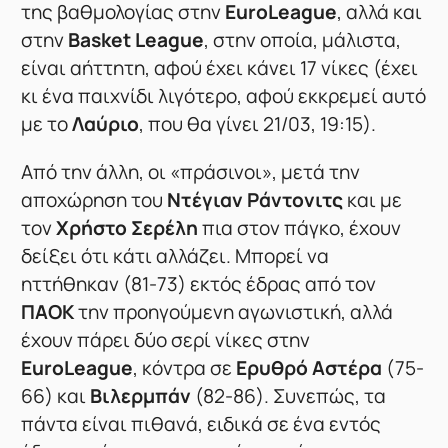
της βαθμολογίας στην
EuroLeague
, αλλά και
στην
Basket League
, στην οποία, μάλιστα,
είναι αήττητη, αφού έχει κάνει 17 νίκες (έχει
κι ένα παιχνίδι λιγότερο, αφού εκκρεμεί αυτό
με το
Λαύριο
, που θα γίνει 21/03, 19:15).
Από την άλλη, οι «πράσινοι», μετά την
αποχώρηση του
Ντέγιαν Ράντονιτς
και με
τον
Χρήστο Σερέλη
πια στον πάγκο, έχουν
δείξει ότι κάτι αλλάζει. Μπορεί να
ηττήθηκαν (81-73) εκτός έδρας από τον
ΠΑΟΚ
την προηγούμενη αγωνιστική, αλλά
έχουν πάρει δύο σερί νίκες στην
EuroLeague
, κόντρα σε
Ερυθρό Αστέρα
(75-
66) και
Βιλερμπάν
(82-86). Συνεπώς, τα
πάντα είναι πιθανά, ειδικά σε ένα εντός