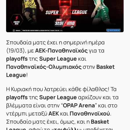
Σπουδαία ματς έχει η σημερινή ημέρα
(19/03), με
ΑΕΚ-Παναθηναϊκός
για τα
playoffs
της
Super League
και
Παναθηναϊκός-Ολυμπιακός
στην
Basket
League
!
Η Κυριακή που λατρεύει κάθε φίλαθλος! Τα
playoffs
της
Super League
αρχίζουν και τα
βλέμματα είναι στην “
OPAP Arena
” και στο
ντέρμπι μεταξύ
ΑΕΚ
και
Παναθηναϊκού
.
Σπουδαίο ματς έχει, όμως, και η
Basket
League
, αφού το «
τριφύλλι
» υποδέχεται